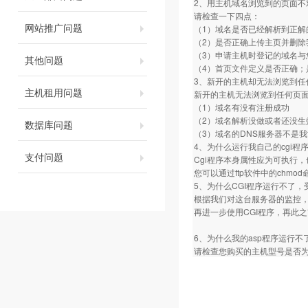
2、用主机域名浏览到的页面不
请检查一下四点：
网站推广问题
（1）域名是否已经解析到正解
（2）是否正确上传主页并删除
（3）申请主机时登记的域名与
其他问题
（4）首页文件定义是否正确；是否定义为
3、新开的主机却无法浏览到任
主机租用问题
新开的主机无法浏览到任何页
（1）域名有没有注册成功
（2）域名解析没做或者还没生
数据库问题
（3）域名的DNS服务器不是
4、为什么运行我自己的cgi程序总是
支付问题
Cgi程序本身属性应为可执行，
您可以通过ftp软件中的chm
5、为什么CGI程序运行不了，
根据我们对这台服务器的监控，
再进一步使用CGI程序，再此
6、为什么我的asp程序运行不
请检查您购买的主机型号是否为