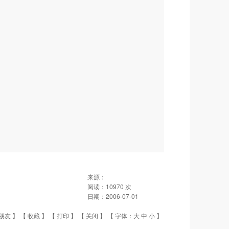
来源：
阅读：
10970
次
日期：
2006-07-01
朋友
】 【
收藏
】 【
打印
】 【
关闭
】 【 字体：
大
中
小
】