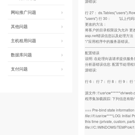
源错误:
网站推广问题
行 27： ds.Tables("users"
"users") 行 30： '以上代
更改的方法：
其他问题
将客户的目录权限设为允许 更
asp.net错误信息以及处理方法
主机租用问题
“/”应用程序中的服务器错误。
-----------------------------------------
配置错误
数据库问题
说明: 在处理向该请求提供服
分析器错误信息: 配置节处理
支付问题
源错误:
行 6： 行 7： 行 8： 行 9： 行
源文件: f:\usr\cw******\dv\web.c
程序集加载跟踪: 下列信息有助于确
=== Pre-bind state informati
file:
///f:/usr/cw****LOG: Initia
this time (private, custom, pa
file:
///C:/WINDOWS/TEMP/oki1z