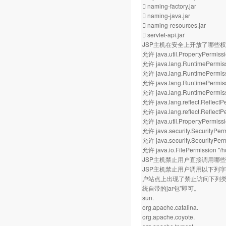
 naming-factory.jar
 naming-java.jar
 naming-resources.jar
 servlet-api.jar
JSP主机在安全上开放了哪些
允许 java.util.PropertyPermissi
允许 java.lang.RuntimePermiss
允许 java.lang.RuntimePermissi
允许 java.lang.RuntimePermiss
允许 java.lang.RuntimePermis
允许 java.lang.reflect.Reflect
允许 java.lang.reflect.ReflectPe
允许 java.util.PropertyPermissio
允许 java.security.SecurityPer
允许 java.security.SecurityPerm
允许 java.io.FilePermission "
JSP主机禁止用户直接调用哪
JSP主机禁止用户调用以下列字
户站点上出现了禁止访问下列类库的
统自带的jar包”即可。
sun.
org.apache.catalina.
org.apache.coyote.