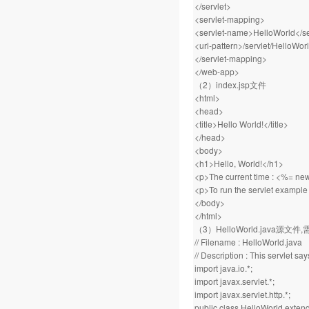
</servlet>
<servlet-mapping>
<servlet-name>HelloWorld</s
<url-pattern>/servlet/HelloWorl
</servlet-mapping>
</web-app>
（2）index.jsp文件
<html>
<head>
<title>Hello World!</title>
</head>
<body>
<h1>Hello, World!</h1>
<p>The current time : <%= new
<p>To run the servlet example 
</body>
</html>
（3）HelloWorld.java源文件
// Filename : HelloWorld.java
// Description : This servlet say
import java.io.*;
import javax.servlet.*;
import javax.servlet.http.*;
public class HelloWorld extend