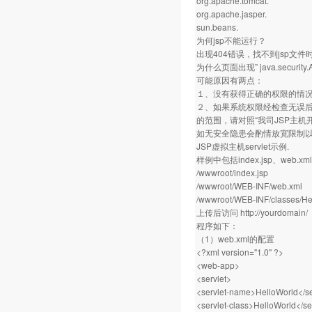
org.apache.tomcat.
org.apache.jasper.
sun.beans.
为何jsp不能运行？
出现404错误，找不到jsp文
为什么页面出现” java.security.Ac
可能原因有两点：
１、没有获得正确的权限的情
２、如果系统权限经检查无误后仍
的范围，请对照“我司JSP主
如无安全隐患会酌情放宽限制
JSP虚拟主机servlet示例.
样例中包括index.jsp、web.
/wwwroot/index.jsp
/wwwroot/WEB-INF/web.xml
/wwwroot/WEB-INF/classes/Hel
上传后访问
http://yourdomain/
程序如下：
（1）web.xml的配置
<?xml version="1.0" ?>
<web-app>
<servlet>
<servlet-name>HelloWorld</s
<servlet-class>HelloWorld</se