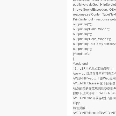
public void doGet ( HttpServl
throws ServletException, IOExc
response.setContentType("text/
PrintWriter out = response.getW
out.println("");
out.println("Hello, World!");
out.println("");
out.println("Hello, World !");
out.println("This is my first servl
out.println("");
}// end doGet
}
//code end
13、JSP主机站点目录说明：
/wwwroot目录存放所有网页文件
/WEB-INF/web.xml 
/WEB-INF/classes/ 这个目
站点的类的存放规则应该按照Java的
照以下形式部署： /WEB-INF/classe
/WEB-INF/lib/ 目录存放
释jsp。
特别提醒：
/WEB-INF/classes/