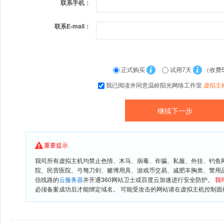
联系手机：
联系E-mail：
正式购买
试用7天
（收费
我已阅读并同意温岭阳光网络工作室
虚拟主
重要提示
我司所有虚拟主机均禁止色情、木马、病毒、诈骗、私服、外挂、钓鱼
院、民营医院、弓驽刀剑、赌博用具、游戏币交易、减肥丰胸类、警用
信线路的
云服务器
并开通360网站卫士或百度云加速进行安全防护。
我
必须备案成功后才能绑定域名。 可能受攻击的网站请在虚拟主机控制面板