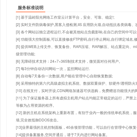
服务标准说明
[1] 基于温岭阳光网络工作室云计算平台，安全、可靠、稳定!;
[2] 实时文件防病毒保护,黑客入侵检测,IIS 应用防火墙,自动抵抗各类病毒、
[3] 各个网站以独立进程运行,不会被其他站点负载影响,在自己的空间中可以使用
[4] 功能强大控制面板,可以直接修改FTP密码,自行停止网站,自行绑定域名,
[5] 提供WEB上传文件、恢复备份、RAR压缩、RAR解压、站点重定向
级管理功能;
[6] 无障碍技术支持：24×7×365制技术支持，微笑面对任何用户。
[7] 每3分钟自动访问网站一次，监控网站运行.
[8] 自动每7天备份一次数据,用户能在管理中心自助恢复数据;
[9] 采用独特的第六代高级虚拟主机系统、数据双重保护、软硬件/透明防火
[10] 在线支付，实时开设,CDN网络加速器可供选购，免费赠送功能强大
[11] 为了保证服务器上所有虚拟主机用户站点均能正常稳定的运行，严禁上
等极为占用资源的程序。
[12] 新的主机在系统架构上重新布置，有别于业内一般的传统单机系统，
墙,完全效抵御DDOS攻击。
[13]业界最强的主机控制面板，40余项管理功能，可以自行在管理中心恢
[14]提供备案服务,空间开通后，请于7天内进行网站备案。